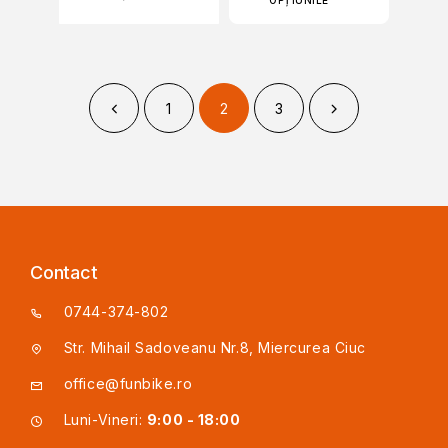
OPȚIUNILE
1
2
3
Contact
0744-374-802
Str. Mihail Sadoveanu Nr.8, Miercurea Ciuc
office@funbike.ro
Luni-Vineri:
9:00 - 18:00