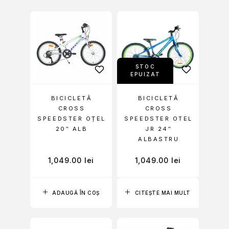
STOC
EPUIZAT
BICICLETĂ
BICICLETĂ
CROSS
CROSS
SPEEDSTER OȚEL
SPEEDSTER OTEL
20″ ALB
JR 24″
ALBASTRU
1,049.00
lei
1,049.00
lei
ADAUGĂ ÎN COȘ
CITEȘTE MAI MULT