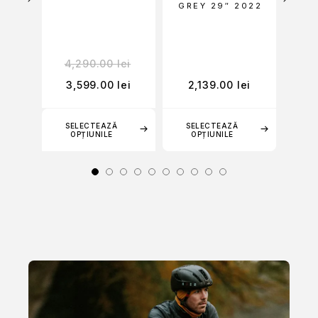
GREY 29″ 2022
i
4,290.00
lei
2
ei
3,599.00
lei
2,139.00
lei
1
SELECTEAZĂ
SELECTEAZĂ
CI
OPȚIUNILE
OPȚIUNILE