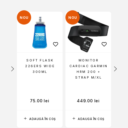
NOU
NOU
NOU
E
SOFT FLASK
MONITOR
PE
Ă
226ERS WIDE
CARDIAC GARMIN
MTB
HIGH5
300ML
HRM 200 +
STRAP M/XL
Y &
i
75.00
lei
449.00
lei
 COȘ
ADAUGĂ ÎN COȘ
ADAUGĂ ÎN COȘ