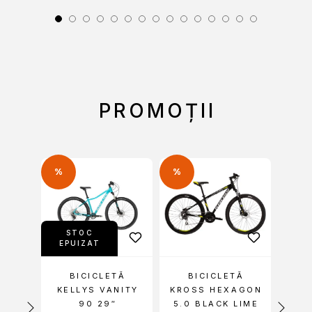
PROMOȚII
%
%
-42%
STOC
S
EPUIZAT
EP
LYS
BICICLETĂ
BICICLETĂ
BIC
PRO
KELLYS VANITY
KROSS HEXAGON
VE
90 29″
5.0 BLACK LIME
M