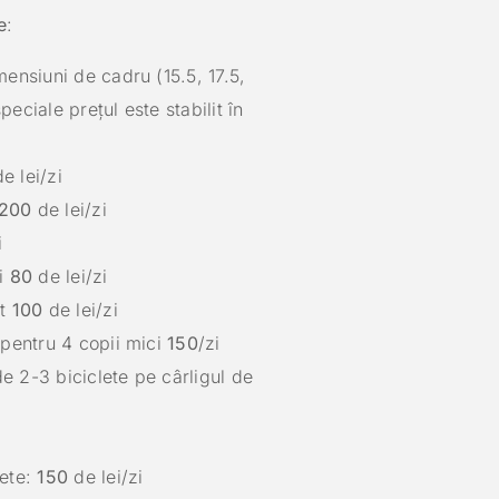
e
:
ensiuni de cadru (15.5, 17.5,
peciale prețul este stabilit în
e lei/zi
200
de lei/zi
i
ii
80
de lei/zi
ot
100
de lei/zi
 pentru 4 copii mici
150
/zi
e 2-3 biciclete pe cârligul de
lete:
150
de lei/zi