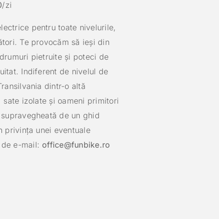
0
/zi
ectrice pentru toate nivelurile,
ători. Te provocăm să ieși din
drumuri pietruite și poteci de
itat. Indiferent de nivelul de
ransilvania dintr-o altă
, sate izolate și oameni primitori
te supravegheată de un ghid
n privința unei eventuale
 de e-mail:
office@funbike.ro