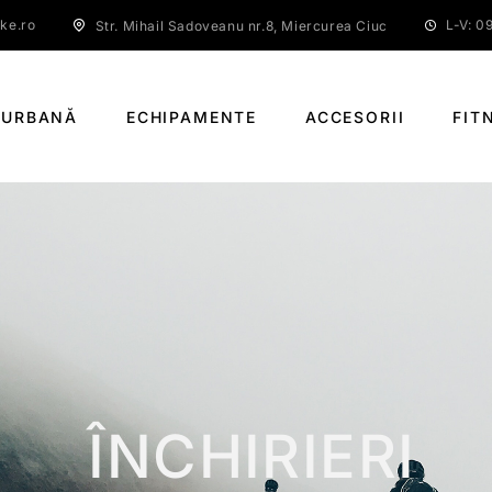
ke.ro
L-V: 09
Str. Mihail Sadoveanu nr.8, Miercurea Ciuc
 URBANĂ
ECHIPAMENTE
ACCESORII
FIT
ÎNCHIRIERI