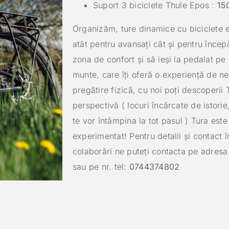
Suport 3 biciclete Thule Epos :
15
Organizăm, ture dinamice cu biciclete el
atât pentru avansați cât și pentru încep
zona de confort și să ieși la pedalat pe 
munte, care îți oferă o experiență de neu
pregătire fizică, cu noi poți descoperii T
perspectivă ( locuri încărcate de istorie
te vor întâmpina la tot pasul ) Tura es
experimentat! Pentru detalii și contact î
colaborări ne puteți contacta pe adresa
sau pe nr. tel:
0744374802