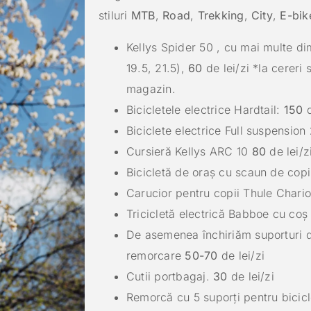
stiluri
MTB
,
Road
,
Trekking
,
City
,
E-bik
Kellys Spider 50 , cu mai multe dim
19.5, 21.5),
60
de lei/zi *la cereri s
magazin.
Bicicletele electrice Hardtail:
150
d
Biciclete electrice Full suspension
Cursieră Kellys ARC 10
8
0
de lei/z
Bicicletă de oraș cu scaun de cop
Carucior pentru copii Thule Chari
Tricicletă electrică Babboe cu coș
De asemenea închiriăm suporturi d
remorcare
50-70
de lei/zi
Cutii portbagaj.
30
de lei/zi
Remorcă cu 5 suporți pentru bicic