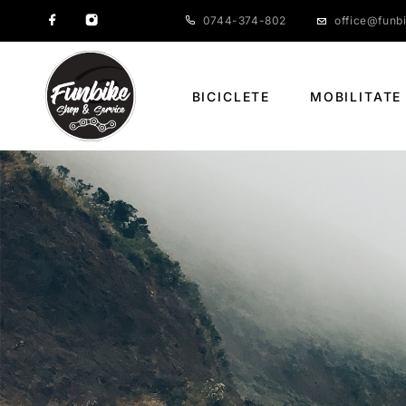
0744-374-802
office@funbi
BICICLETE
MOBILITATE