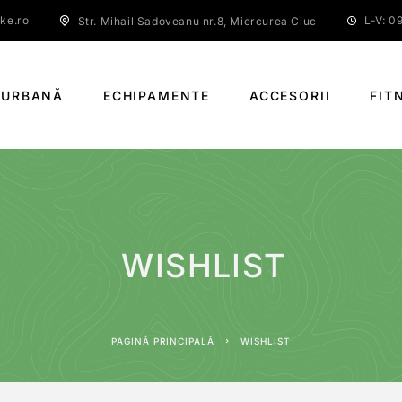
ke.ro
L-V: 09
Str. Mihail Sadoveanu nr.8, Miercurea Ciuc
 URBANĂ
ECHIPAMENTE
ACCESORII
FIT
WISHLIST
PAGINĂ PRINCIPALĂ
WISHLIST