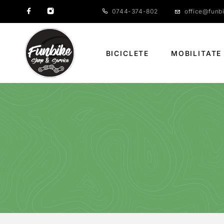
0744-374-802
office@funbi
BICICLETE
MOBILITATE