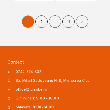
1
2
…
11
Contact
0744-374-802
Str. Mihail Sadoveanu Nr.8, Miercurea Ciuc
office@funbike.ro
Luni-Vineri:
9:00 - 18:00
Sâmbătă:
9:00-14:00