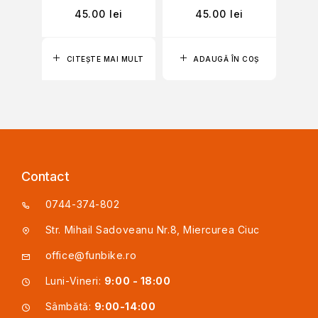
45.00
lei
45.00
lei
CITEȘTE MAI MULT
ADAUGĂ ÎN COȘ
Contact
0744-374-802
Str. Mihail Sadoveanu Nr.8, Miercurea Ciuc
office@funbike.ro
Luni-Vineri:
9:00 - 18:00
Sâmbătă:
9:00-14:00