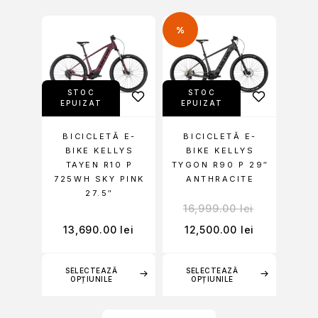
%
STOC
STOC
EPUIZAT
EPUIZAT
BICICLETĂ E-
BICICLETĂ E-
BIKE KELLYS
BIKE KELLYS
TAYEN R10 P
TYGON R90 P 29″
725WH SKY PINK
ANTHRACITE
27.5″
16,999.00
lei
13,690.00
lei
12,500.00
lei
SELECTEAZĂ
SELECTEAZĂ
OPȚIUNILE
OPȚIUNILE