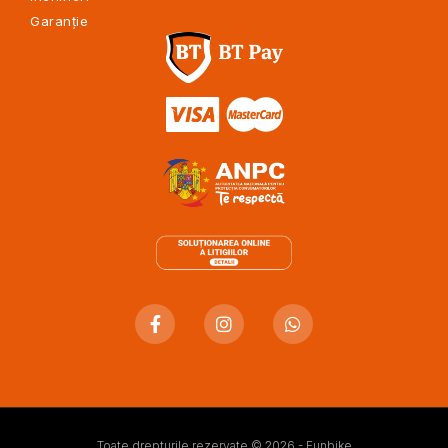
Garanție
Toate drepturile rezervate © 2026 - Funbike