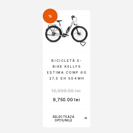
%
BICICLETĂ E-
BIKE KELLYS
ESTIMA COMP 60
27,5 SH 504WH
10,899.00
lei
9,750.00
lei
SELECTEAZĂ
OPȚIUNILE