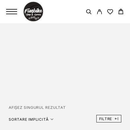
SHIMANO E5000 / SM-
CRE50 (38T) - LENGTH
170 MM
PAGINĂ PRINCIPALĂ
SHIMANO E5000 / SM-CRE50 (38T) -
LENGTH 170 MM
AFIȘEZ SINGURUL REZULTAT
FILTRE
SORTARE IMPLICITĂ