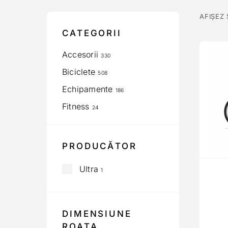
AFIȘEZ
CATEGORII
Accesorii
330
Biciclete
508
Echipamente
186
Fitness
24
PRODUCĂTOR
Ultra
1
DIMENSIUNE
ROATA