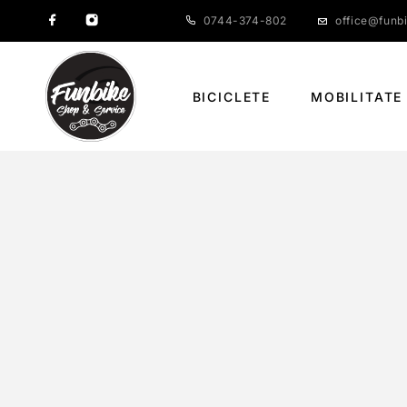
0744-374-802
office@funbi
BICICLETE
MOBILITATE