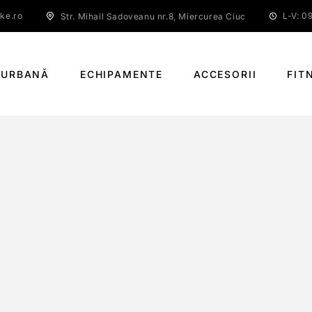
ke.ro
L-V: 09
Str. Mihail Sadoveanu nr.8, Miercurea Ciuc
 URBANĂ
ECHIPAMENTE
ACCESORII
FIT
XH P013
PAGINĂ PRINCIPALĂ
XH P013