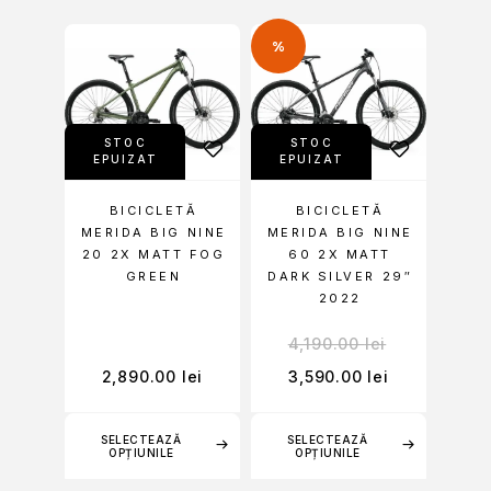
%
STOC
STOC
EPUIZAT
EPUIZAT
BICICLETĂ
BICICLETĂ
MERIDA BIG NINE
MERIDA BIG NINE
20 2X MATT FOG
60 2X MATT
GREEN
DARK SILVER 29″
2022
4,190.00
lei
2,890.00
lei
3,590.00
lei
SELECTEAZĂ
SELECTEAZĂ
OPȚIUNILE
OPȚIUNILE