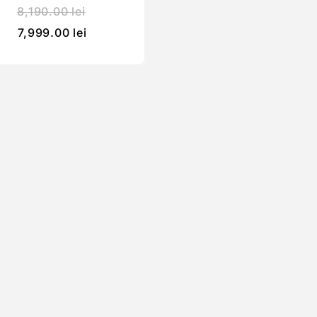
8,190.00
lei
7,999.00
lei