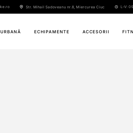
ke.ro
L-V: 09
Str. Mihail Sadoveanu nr.8, Miercurea Ciuc
 URBANĂ
ECHIPAMENTE
ACCESORII
FIT
 FAST TRAK, CONTROL CASING, T7 COMPO
 PRINCIPALĂ
SPECIALIZED FAST TRAK, CONTROL CASING, T7 COMPOUND,