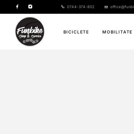
0744-374-802
office@funbi
BICICLETE
MOBILITATE
SPECIALIZED
PAGINĂ