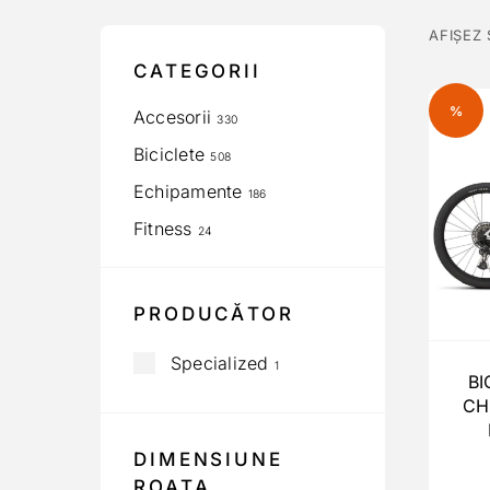
AFIȘEZ
CATEGORII
%
Accesorii
330
Biciclete
508
Echipamente
186
Fitness
24
PRODUCĂTOR
Specialized
1
BI
CH
DIMENSIUNE
ROATA