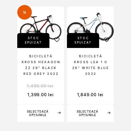
%
STOC
STOC
EPUIZAT
EPUIZAT
BICICLETĂ
BICICLETĂ
KROSS HEXAGON
KROSS LEA 1.0
ZZ 26″ BLACK
26″ WHITE BLUE
RED GREY 2022
2022
1,499.00
lei
1,399.00
lei
1,849.00
lei
SELECTEAZĂ
SELECTEAZĂ
OPȚIUNILE
OPȚIUNILE