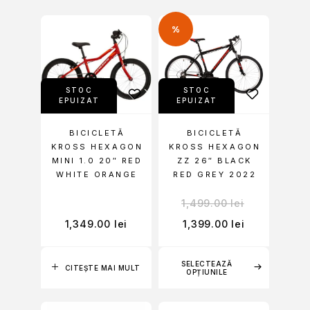
%
STOC
STOC
EPUIZAT
EPUIZAT
BICICLETĂ
BICICLETĂ
KROSS HEXAGON
KROSS HEXAGON
MINI 1.0 20″ RED
ZZ 26″ BLACK
WHITE ORANGE
RED GREY 2022
1,499.00
lei
1,349.00
lei
1,399.00
lei
SELECTEAZĂ
CITEȘTE MAI MULT
OPȚIUNILE