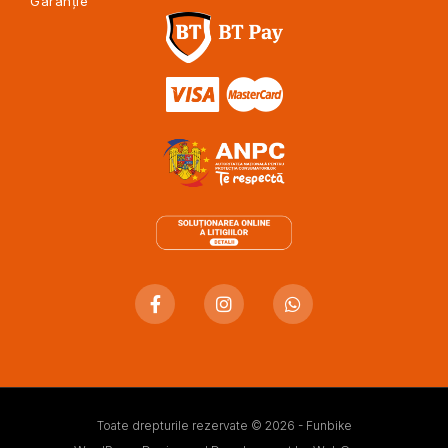
Garanție
Toate drepturile rezervate © 2026 - Funbike