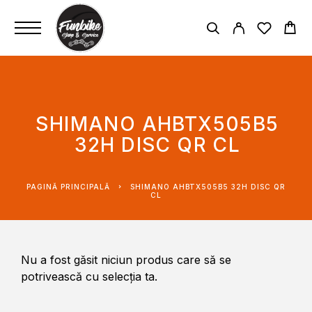
SHIMANO AHBTX505B5
32H DISC QR CL
PAGINĂ PRINCIPALĂ
SHIMANO AHBTX505B5 32H DISC QR
CL
Nu a fost găsit niciun produs care să se
potrivească cu selecția ta.