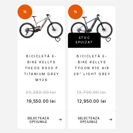
%
%
STOC
EPUIZAT
BICICLETĂ E-
BICICLETĂ E-
BIKE KELLYS
BIKE KELLYS
THEOS RS30 P
TYGON R10 AIR
TITANIUM GREY
29″ LIGHT GREY
MY26
20,280.00
lei
13,700.00
lei
19,550.00
lei
12,950.00
lei
SELECTEAZĂ
SELECTEAZĂ
OPȚIUNILE
OPȚIUNILE