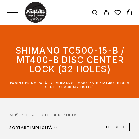
SHIMANO TC500-15-B /
MT400-B DISC CENTER
LOCK (32 HOLES)
PAGINĂ PRINCIPALĂ
SHIMANO TC500-15-B / MT400-B DISC
CENTER LOCK (32 HOLES)
AFIȘEZ TOATE CELE 4 REZULTATE
FILTRE
SORTARE IMPLICITĂ