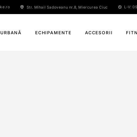
ke.ro
L-V: 09
Str. Mihail Sadoveanu nr.8, Miercurea Ciuc
 URBANĂ
ECHIPAMENTE
ACCESORII
FIT
COASTER BRAKE (28 HOLES)
PAGINĂ PRINCIPALĂ
COASTER BRAKE (28 HOLES)