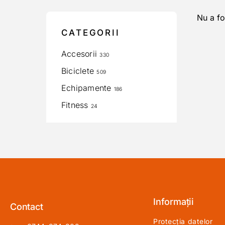
Nu a fo
CATEGORII
Accesorii
330
Biciclete
509
Echipamente
186
Fitness
24
Informații
Contact
Protecția datelor