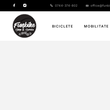
0744-374-802
office@funbi
BICICLETE
MOBILITATE