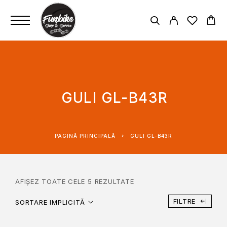
GULI GL-B43R
PAGINĂ PRINCIPALĂ
GULI GL-B43R
AFIȘEZ TOATE CELE 5 REZULTATE
FILTRE
SORTARE IMPLICITĂ