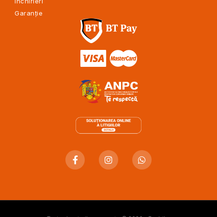
Închirieri
Garanție