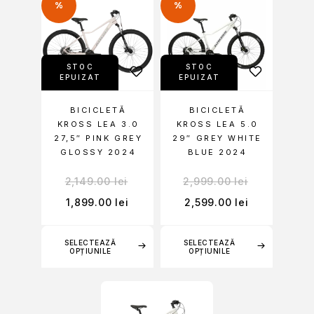
%
%
STOC
STOC
EPUIZAT
EPUIZAT
BICICLETĂ
BICICLETĂ
KROSS LEA 3.0
KROSS LEA 5.0
27,5″ PINK GREY
29″ GREY WHITE
GLOSSY 2024
BLUE 2024
2,149.00
lei
2,999.00
lei
1,899.00
lei
2,599.00
lei
SELECTEAZĂ
SELECTEAZĂ
OPȚIUNILE
OPȚIUNILE