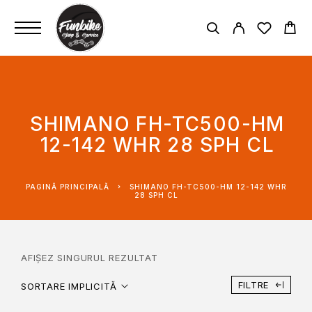
SHIMANO FH-TC500-HM
12-142 WHR 28 SPH CL
PAGINĂ PRINCIPALĂ
SHIMANO FH-TC500-HM 12-142 WHR
28 SPH CL
AFIȘEZ SINGURUL REZULTAT
FILTRE
SORTARE IMPLICITĂ