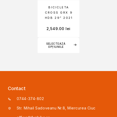
BICICLETA
CROSS GRX 9
HDB 29” 2021
2,549.00
lei
SELECTEAZĂ
OPȚIUNILE
Contact
0744-374-802
Str. Mihail Sadoveanu Nr.8, Miercurea Ciuc