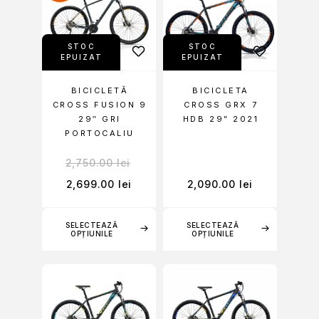
STOC
STOC
EPUIZAT
EPUIZAT
BICICLETĂ
BICICLETA
CROSS FUSION 9
CROSS GRX 7
29″ GRI
HDB 29” 2021
PORTOCALIU
2,750.00
lei
2,699.00
lei
2,090.00
lei
SELECTEAZĂ
SELECTEAZĂ
OPȚIUNILE
OPȚIUNILE