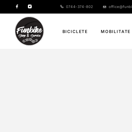
0744-374-802
office@funbi
BICICLETE
MOBILITATE