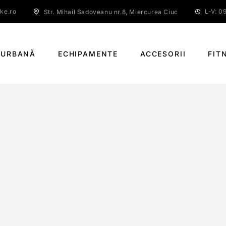
ke.ro
L-V: 09
Str. Mihail Sadoveanu nr.8, Miercurea Ciuc
 URBANĂ
ECHIPAMENTE
ACCESORII
FIT
SHIMANO NEXUS 3C41 INTER-3 (36 HOLES
PAGINĂ PRINCIPALĂ
SHIMANO NEXUS 3C41 INTER-3 (36 HOLES)