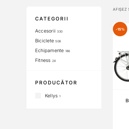
AFIȘEZ
CATEGORII
-15%
Accesorii
330
Biciclete
508
Echipamente
186
Fitness
24
PRODUCĂTOR
Kellys
1
B