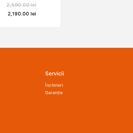
2,590.00
lei
2,190.00
lei
Servicii
Închirieri
Garanție