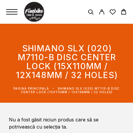
SHIMANO SLX (020)
M7110-B DISC CENTER
LOCK (15X110MM /
12X148MM / 32 HOLES)
PAGINĂ PRINCIPALĂ
SHIMANO SLX (020) M7110-B DISC
CENTER LOCK (15X110MM / 12X148MM / 32 HOLES)
Nu a fost găsit niciun produs care să se
potrivească cu selecția ta.