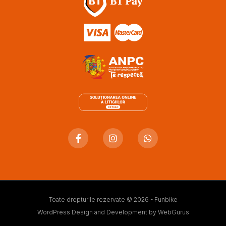
Toate drepturile rezervate © 2026 - Funbike
WordPress Design and Development by
WebGurus