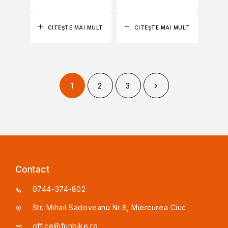
CITEȘTE MAI MULT
CITEȘTE MAI MULT
1
2
3
Contact
0744-374-802
Str. Mihail Sadoveanu Nr.8, Miercurea Ciuc
office@funbike.ro