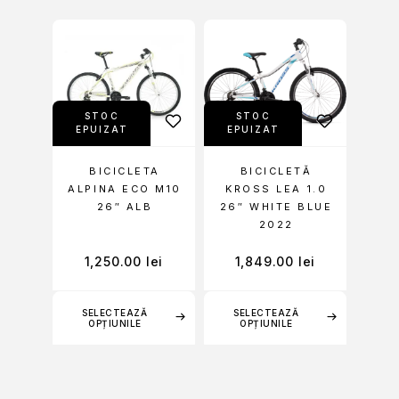
STOC
STOC
EPUIZAT
EPUIZAT
BICICLETA
BICICLETĂ
ALPINA ECO M10
KROSS LEA 1.0
26″ ALB
26″ WHITE BLUE
2022
1,250.00
lei
1,849.00
lei
SELECTEAZĂ
SELECTEAZĂ
OPȚIUNILE
OPȚIUNILE