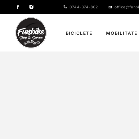
0744-374-802
office@funbi
BICICLETE
MOBILITATE