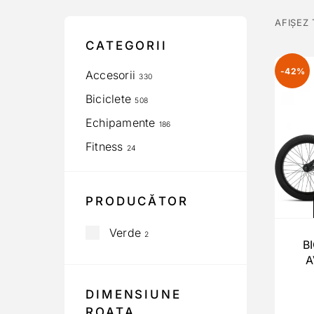
AFIȘEZ
CATEGORII
-42%
Accesorii
330
Biciclete
508
Echipamente
186
Fitness
24
PRODUCĂTOR
Verde
2
B
A
DIMENSIUNE
ROATA