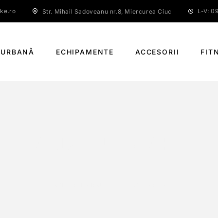
ke.ro
L-V: 09
Str. Mihail Sadoveanu nr.8, Miercurea Ciuc
 URBANĂ
ECHIPAMENTE
ACCESORII
FIT
ALLOY U-BRAKE
PAGINĂ PRINCIPALĂ
ALLOY U-BRAKE