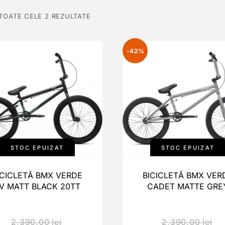
 TOATE CELE 2 REZULTATE
-42%
STOC EPUIZAT
STOC EPUIZAT
ICICLETĂ BMX VERDE
BICICLETĂ BMX VER
V MATT BLACK 20TT
CADET MATTE GRE
2,390.00
lei
2,390.00
lei