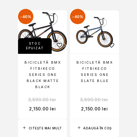
-40%
-40%
STOC
EPUIZAT
BICICLETĂ BMX
BICICLETĂ BMX
FITBIKECO
FITBIKECO
SERIES ONE
SERIES ONE
BLACK MATTE
SLATE BLUE
BLACK
3,590.00
lei
3,590.00
lei
2,150.00
lei
2,150.00
lei
CITEȘTE MAI MULT
ADAUGĂ ÎN COȘ