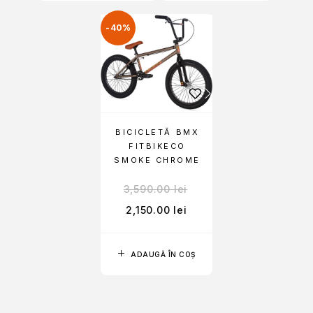
-40%
BICICLETĂ BMX
FITBIKECO
SMOKE CHROME
3,590.00
lei
2,150.00
lei
ADAUGĂ ÎN COȘ