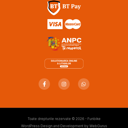
Toate drepturile rezervate © 2026 - Funbike
WordPress Design and Development by
WebGurus