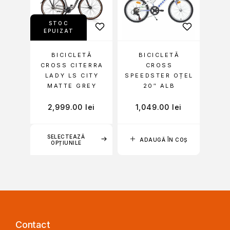
STOC
EPUIZAT
BICICLETĂ
BICICLETĂ
CROSS CITERRA
CROSS
LADY LS CITY
SPEEDSTER OȚEL
MATTE GREY
20″ ALB
2,999.00
lei
1,049.00
lei
SELECTEAZĂ
ADAUGĂ ÎN COȘ
OPȚIUNILE
Contact