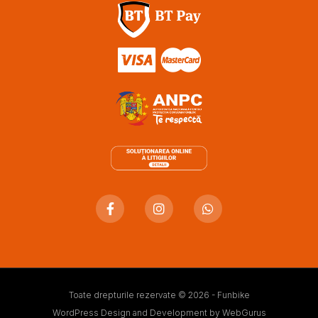
Toate drepturile rezervate © 2026 - Funbike
WordPress Design and Development by
WebGurus