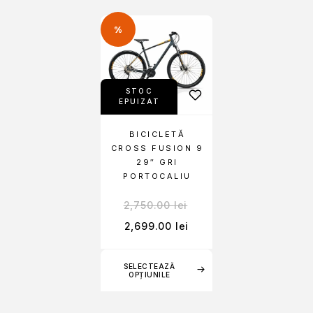
%
STOC
EPUIZAT
BICICLETĂ
CROSS FUSION 9
29″ GRI
PORTOCALIU
2,750.00
lei
2,699.00
lei
SELECTEAZĂ
OPȚIUNILE