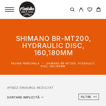
SHIMANO BR-MT200,
HYDRAULIC DISC,
160,180MM
PAGINĂ PRINCIPALĂ
SHIMANO BR-MT200, HYDRAULIC
DISC, 160,180MM
AFIȘEZ SINGURUL REZULTAT
FILTRE
SORTARE IMPLICITĂ