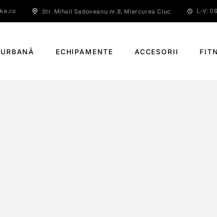
ke.ro
L-V: 09
Str. Mihail Sadoveanu nr.8, Miercurea Ciuc
 URBANĂ
ECHIPAMENTE
ACCESORII
FIT
HIMANO DEORE (021) MT410 HYDRAULIC DI
PAGINĂ PRINCIPALĂ
SHIMANO DEORE (021) MT410 HYDRAULIC DISC