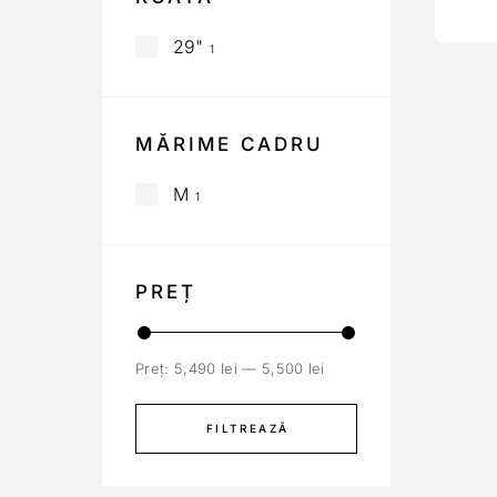
29"
1
MĂRIME CADRU
M
1
PREȚ
Preț:
5,490 lei
—
5,500 lei
FILTREAZĂ