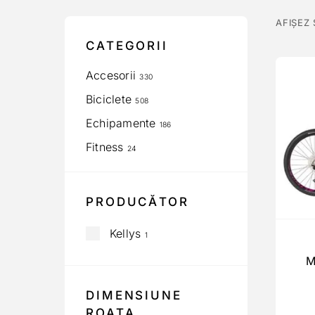
AFIȘEZ
CATEGORII
Accesorii
330
Biciclete
508
Echipamente
186
Fitness
24
PRODUCĂTOR
Kellys
1
M
DIMENSIUNE
ROATA