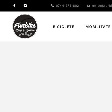
0744-374-802
office@funbi
BICICLETE
MOBILITATE
S