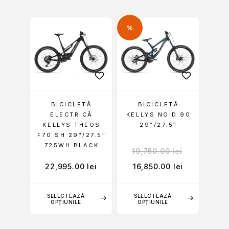
%
BICICLETĂ
BICICLETĂ
ELECTRICĂ
KELLYS NOID 90
KELLYS THEOS
29″/27.5″
F70 SH 29″/27.5″
725WH BLACK
19,750.00
lei
22,995.00
lei
16,850.00
lei
SELECTEAZĂ
SELECTEAZĂ
OPȚIUNILE
OPȚIUNILE