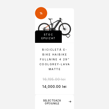
%
STOC
EPUIZAT
BICICLETĂ E-
BIKE HAIBIKE
FULLNINE 4 29″
COOLGREY-LAVA
MATTE
16,195.00
lei
14,000.00
lei
SELECTEAZĂ
OPȚIUNILE