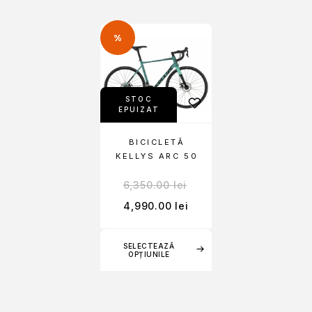
%
STOC
EPUIZAT
BICICLETĂ
KELLYS ARC 50
6,350.00
lei
4,990.00
lei
SELECTEAZĂ
OPȚIUNILE