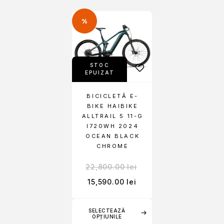
%
STOC
EPUIZAT
BICICLETĂ E-
BIKE HAIBIKE
ALLTRAIL 5 11-G
I720WH 2024
OCEAN BLACK
CHROME
22,800.00
lei
15,590.00
lei
SELECTEAZĂ
OPȚIUNILE