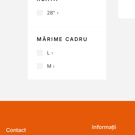
28"
1
MĂRIME CADRU
L
1
M
1
Informații
Contact