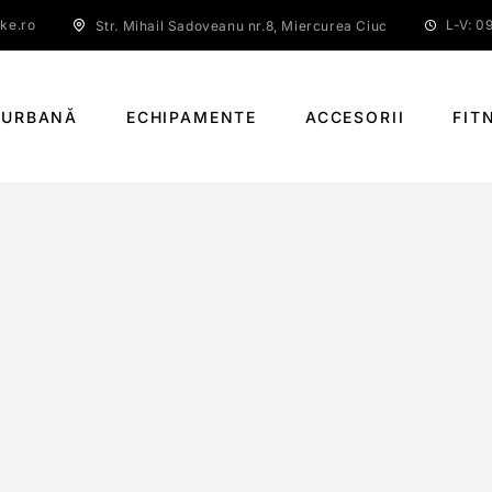
ke.ro
L-V: 09
Str. Mihail Sadoveanu nr.8, Miercurea Ciuc
 URBANĂ
ECHIPAMENTE
ACCESORII
FIT
EX CF2 II; TAPERED; MAT CARBON; 700X4
Ă PRINCIPALĂ
MERIDA SILEX CF2 II; TAPERED; MAT CARBON; 700X47C M