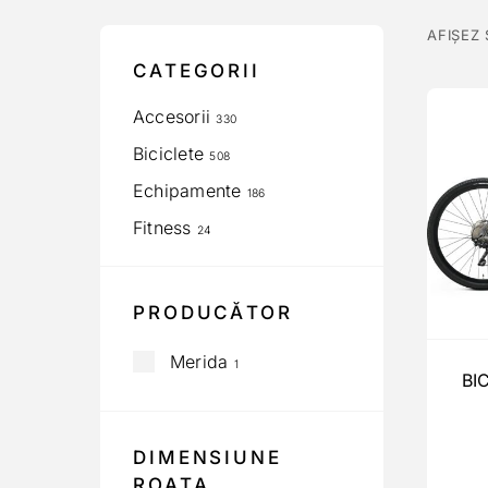
AFIȘEZ
CATEGORII
Accesorii
330
Biciclete
508
Echipamente
186
Fitness
24
PRODUCĂTOR
Merida
1
BI
DIMENSIUNE
ROATA