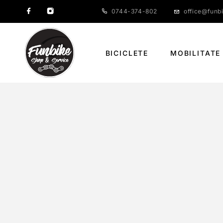
0744-374-802
office@funbi
BICICLETE
MOBILITATE
MERIDA SIL
PAGIN