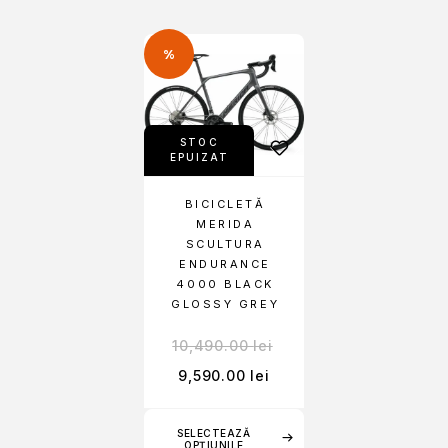
%
STOC
EPUIZAT
BICICLETĂ
MERIDA
SCULTURA
ENDURANCE
4000 BLACK
GLOSSY GREY
10,490.00
lei
9,590.00
lei
SELECTEAZĂ
OPȚIUNILE