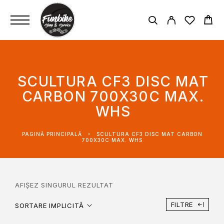
SCULTURA CF3 DISC MAT
CARBON 700X30C MAX.
WHS
PAGINĂ PRINCIPALĂ
SCULTURA CF3 DISC MAT CARBON
700X30C MAX. WHS
AFIȘEZ SINGURUL REZULTAT
FILTRE
SORTARE IMPLICITĂ