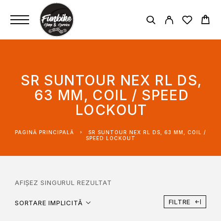
SR SUNTOUR NEX RL DS,
63 MM, COIL / SPEED
LOCKOUT
PAGINĂ PRINCIPALĂ
SR SUNTOUR NEX RL DS, 63 MM, COIL /
SPEED LOCKOUT
AFIȘEZ SINGURUL REZULTAT
FILTRE
SORTARE IMPLICITĂ