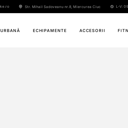
ke.ro
L-V: 09
Str. Mihail Sadoveanu nr.8, Miercurea Ciuc
 URBANĂ
ECHIPAMENTE
ACCESORII
FIT
600MM
PAGINĂ PRINCIPALĂ
600MM