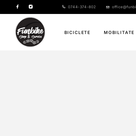
0744-374-802
office@funbi
BICICLETE
MOBILITATE