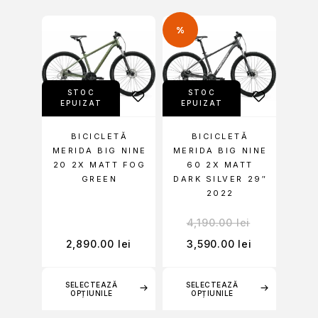
%
STOC
STOC
EPUIZAT
EPUIZAT
BICICLETĂ
BICICLETĂ
MERIDA BIG NINE
MERIDA BIG NINE
20 2X MATT FOG
60 2X MATT
GREEN
DARK SILVER 29″
2022
4,190.00
lei
2,890.00
lei
3,590.00
lei
SELECTEAZĂ
SELECTEAZĂ
OPȚIUNILE
OPȚIUNILE