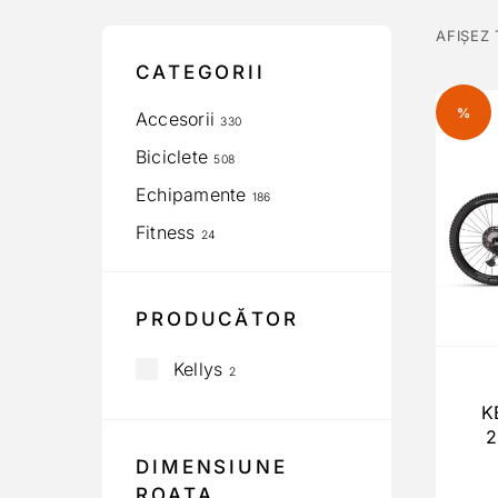
AFIȘEZ
CATEGORII
%
Accesorii
330
Biciclete
508
Echipamente
186
Fitness
24
PRODUCĂTOR
Kellys
2
K
2
DIMENSIUNE
ROATA