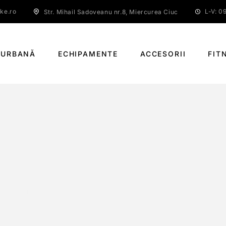
ke.ro
L-V: 09
Str. Mihail Sadoveanu nr.8, Miercurea Ciuc
 URBANĂ
ECHIPAMENTE
ACCESORII
FIT
ER DISC (622X38 FRONT / 584X38 REAR / 
INĂ PRINCIPALĂ
KLS BENDER DISC (622X38 FRONT / 584X38 REAR / 32 H