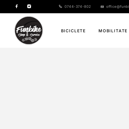
0744-374-802
office@funbi
BICICLETE
MOBILITATE
KLS BEND
PAG