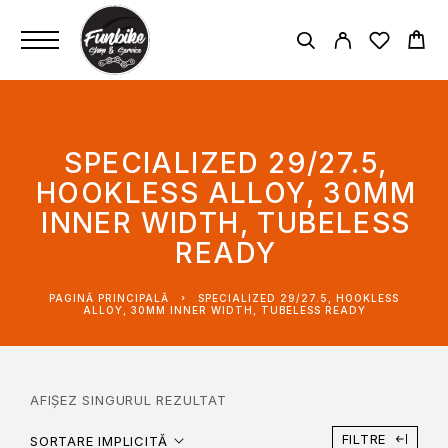
SPECIALIZED 29/27.5,
HOOKLESS ALLOY, 30MM
INNER WIDTH, TUBELESS
READY
PAGINĂ PRINCIPALĂ
SPECIALIZED 29/27.5, HOOKLESS
ALLOY, 30MM INNER WIDTH, TUBELESS READY
AFIȘEZ SINGURUL REZULTAT
FILTRE
SORTARE IMPLICITĂ