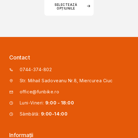
SELECTEAZĂ
OPȚIUNILE
Contact
0744-374-802
Str. Mihail Sadoveanu Nr.8, Miercurea Ciuc
office@funbike.ro
Luni-Vineri:
9:00 - 18:00
Sâmbătă:
9:00-14:00
Informații