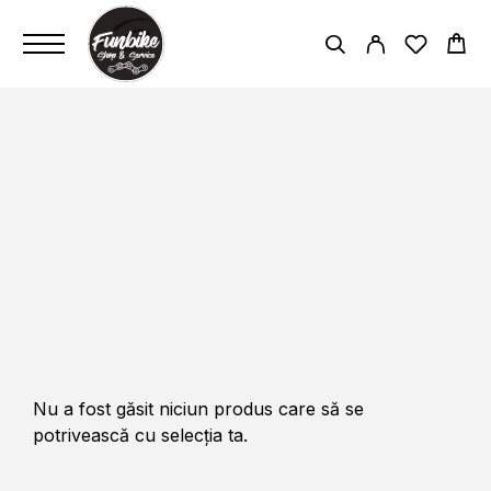
VISION TRIMAX 35 TC
DISC CENTER LOCK
(12X100 MM / 12X142 MM)
PAGINĂ PRINCIPALĂ
VISION TRIMAX 35 TC DISC CENTER
LOCK (12X100 MM / 12X142 MM)
Nu a fost găsit niciun produs care să se
potrivească cu selecția ta.