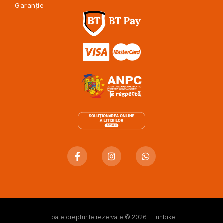
Garanție
Toate drepturile rezervate © 2026 - Funbike