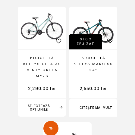
STOC
EPUIZAT
BICICLETĂ
BICICLETĂ
KELLYS CLEA 30
KELLYS MARC 90
MINTY GREEN
24″
MY26
2,290.00
lei
2,550.00
lei
SELECTEAZĂ
CITEȘTE MAI MULT
OPȚIUNILE
%