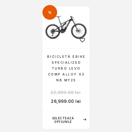
%
BICICLETĂ EBIKE
SPECIALIZED
TURBO LEVO
COMP ALLOY G3
NB MY25
32,999.00
lei
26,999.00
lei
SELECTEAZĂ
OPȚIUNILE