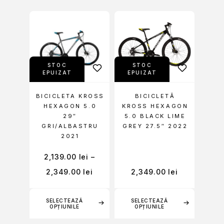
STOC
STOC
EPUIZAT
EPUIZAT
BICICLETA KROSS
BICICLETĂ
HEXAGON 5.0
KROSS HEXAGON
29″
5.0 BLACK LIME
GRI/ALBASTRU
GREY 27.5″ 2022
2021
2,139.00
lei
–
2,349.00
lei
2,349.00
lei
SELECTEAZĂ
SELECTEAZĂ
OPȚIUNILE
OPȚIUNILE