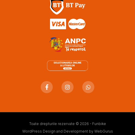
Toate drepturile rezervate © 2026 - Funbike
WordPress Design and Development by
WebGurus