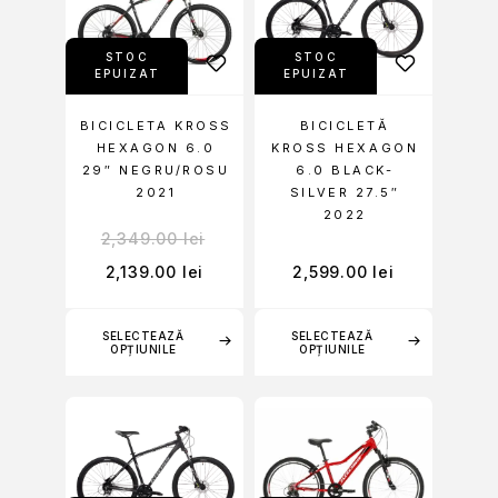
STOC
STOC
EPUIZAT
EPUIZAT
BICICLETA KROSS
BICICLETĂ
HEXAGON 6.0
KROSS HEXAGON
29″ NEGRU/ROSU
6.0 BLACK-
2021
SILVER 27.5″
2022
2,349.00
lei
2,139.00
lei
2,599.00
lei
SELECTEAZĂ
SELECTEAZĂ
OPȚIUNILE
OPȚIUNILE