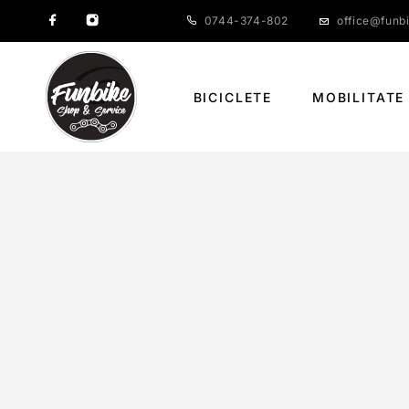
0744-374-802
office@funbi
BICICLETE
MOBILITATE