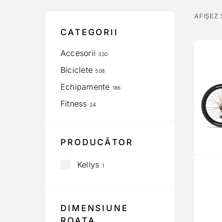
AFIȘEZ
CATEGORII
Accesorii
330
Biciclete
508
Echipamente
186
Fitness
24
PRODUCĂTOR
Kellys
1
DIMENSIUNE
ROATA