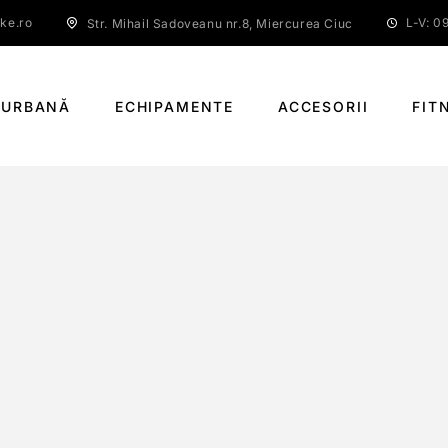
ke.ro
L-V: 09
Str. Mihail Sadoveanu nr.8, Miercurea Ciuc
 URBANĂ
ECHIPAMENTE
ACCESORII
FIT
SHIMANO DEORE M6100-R RAPIDFIRE PLU
PAGINĂ PRINCIPALĂ
SHIMANO DEORE M6100-R RAPIDFIRE PLUS