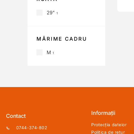
29"
1
MĂRIME CADRU
M
1
Informații
Contact
Protecția datelor
0744-374-802
Politica de retur