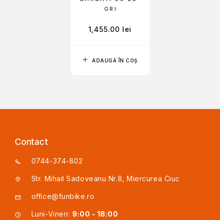
GRI
1,455.00
lei
ADAUGĂ ÎN COȘ
Contact
0744-374-802
Str. Mihail Sadoveanu Nr.8, Miercurea Ciuc
office@funbike.ro
Luni-Vineri:
9:00 - 18:00